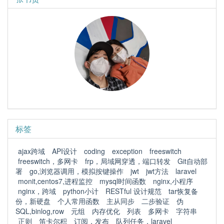
标签
ajax跨域
API设计
coding
exception
freeswitch
freeswitch，多网卡
frp，局域网穿透，端口转发
Git自动部
署
go,浏览器调用，模拟按键操作
jwt
jwt方法
laravel
monit,centos7,进程监控
mysql时间函数
nginx,小程序
nginx，跨域
python小计
RESTful 设计规范
tar恢复备
份，新硬盘
个人常用函数
主从同步
二步验证
伪
SQL,binlog,row
元组
内存优化
列表
多网卡
字符串
正则
笛卡尔积
订阅，发布
队列任务，laravel