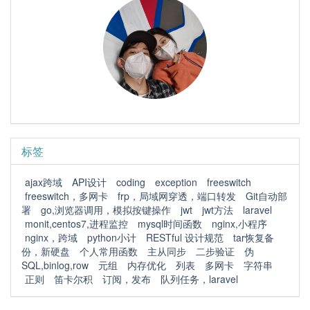
标签
ajax跨域
API设计
coding
exception
freeswitch
freeswitch，多网卡
frp，局域网穿透，端口转发
Git自动部
署
go,浏览器调用，模拟按键操作
jwt
jwt方法
laravel
monit,centos7,进程监控
mysql时间函数
nginx,小程序
nginx，跨域
python小计
RESTful 设计规范
tar恢复备
份，新硬盘
个人常用函数
主从同步
二步验证
伪
SQL,binlog,row
元组
内存优化
列表
多网卡
字符串
正则
笛卡尔积
订阅，发布
队列任务，laravel