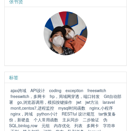
张书贤
标签
ajax跨域
API设计
coding
exception
freeswitch
freeswitch，多网卡
frp，局域网穿透，端口转发
Git自动部
署
go,浏览器调用，模拟按键操作
jwt
jwt方法
laravel
monit,centos7,进程监控
mysql时间函数
nginx,小程序
nginx，跨域
python小计
RESTful 设计规范
tar恢复备
份，新硬盘
个人常用函数
主从同步
二步验证
伪
SQL,binlog,row
元组
内存优化
列表
多网卡
字符串