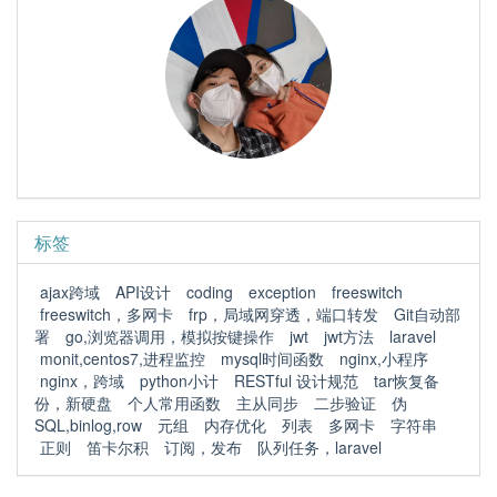
标签
ajax跨域
API设计
coding
exception
freeswitch
freeswitch，多网卡
frp，局域网穿透，端口转发
Git自动部
署
go,浏览器调用，模拟按键操作
jwt
jwt方法
laravel
monit,centos7,进程监控
mysql时间函数
nginx,小程序
nginx，跨域
python小计
RESTful 设计规范
tar恢复备
份，新硬盘
个人常用函数
主从同步
二步验证
伪
SQL,binlog,row
元组
内存优化
列表
多网卡
字符串
正则
笛卡尔积
订阅，发布
队列任务，laravel