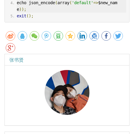
echo json_encode
(
array
(
'default'
=>
$new_nam
e
));
exit
();
张书贤