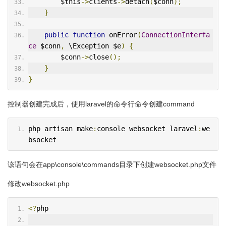
        $this
->
clients
->
detach
(
$conn
);
}
public
function
 onError
(
ConnectionInterfa
ce
 $conn
,
 \Exception $e
)
{
        $conn
->
close
();
}
}
控制器创建完成后，使用laravel的命令行命令创建command
php artisan make
:
console websocket laravel
:
we
bsocket
该语句会在app\console\commands目录下创建websocket.php文件
修改websocket.php
<?
php