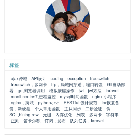
标签
ajax跨域
API设计
coding
exception
freeswitch
freeswitch，多网卡
frp，局域网穿透，端口转发
Git自动部
署
go,浏览器调用，模拟按键操作
jwt
jwt方法
laravel
monit,centos7,进程监控
mysql时间函数
nginx,小程序
nginx，跨域
python小计
RESTful 设计规范
tar恢复备
份，新硬盘
个人常用函数
主从同步
二步验证
伪
SQL,binlog,row
元组
内存优化
列表
多网卡
字符串
正则
笛卡尔积
订阅，发布
队列任务，laravel