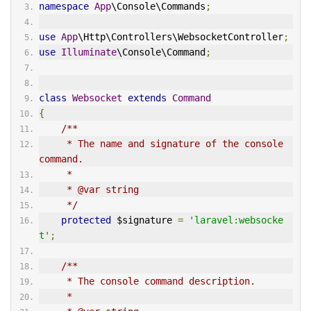
namespace
App
\Console\Commands
;
use
App
\Http\Controllers\WebsocketController
;
use
Illuminate
\Console\Command
;
class
Websocket
extends
Command
{
/**
     * The name and signature of the console 
command.
     *
     * @var string
     */
protected
 $signature 
=
'laravel:websocke
t'
;
/**
     * The console command description.
     *