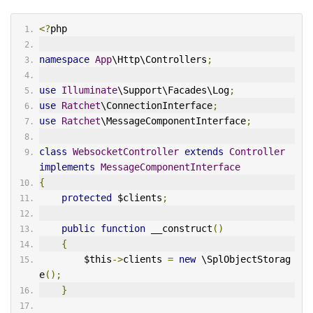
<?
php
namespace
App
\Http\Controllers
;
use
Illuminate
\Support\Facades\Log
;
use
Ratchet
\ConnectionInterface
;
use
Ratchet
\MessageComponentInterface
;
class
WebsocketController
extends
Controller
implements
MessageComponentInterface
{
protected
 $clients
;
public
function
 __construct
()
{
        $this
->
clients 
=
new
 \SplObjectStorag
e
();
}