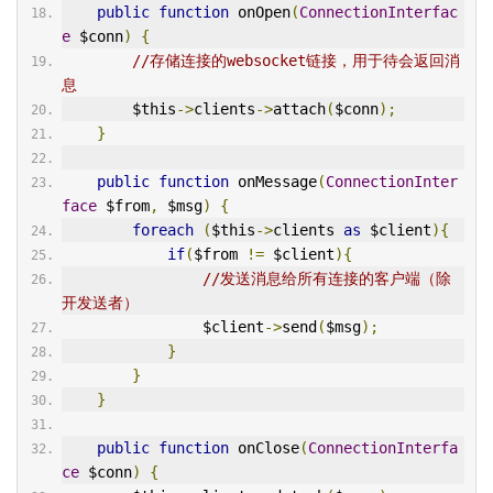
public
function
 onOpen
(
ConnectionInterfac
e
 $conn
)
{
//存储连接的websocket链接，用于待会返回消
息
        $this
->
clients
->
attach
(
$conn
);
}
public
function
 onMessage
(
ConnectionInter
face
 $from
,
 $msg
)
{
foreach
(
$this
->
clients 
as
 $client
){
if
(
$from 
!=
 $client
){
//发送消息给所有连接的客户端（除
开发送者）
                $client
->
send
(
$msg
);
}
}
}
public
function
 onClose
(
ConnectionInterfa
ce
 $conn
)
{