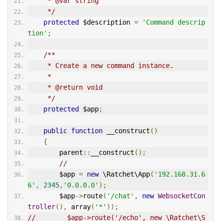
     * @var string
     */
protected
 $description 
=
'Command descrip
tion'
;
/**
     * Create a new command instance.
     *
     * @return void
     */
protected
 $app
;
public
function
 __construct
()
{
        parent
::
__construct
();
//
        $app 
=
new
 \Ratchet\App
(
'192.168.31.6
6'
,
2345
,
'0.0.0.0'
);
        $app
->
route
(
'/chat'
,
new
WebsocketCon
troller
(),
 array
(
'*'
));
//        $app->route('/echo', new \Ratchet\S