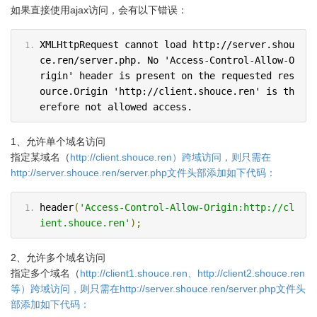
如果直接使用ajax访问，会有以下错误：
XMLHttpRequest cannot load http://server.shou
ce.ren/server.php. No 'Access-Control-Allow-O
rigin' header is present on the requested res
ource.Origin 'http://client.shouce.ren' is th
erefore not allowed access.
1、允许单个域名访问
指定某域名（
http://client.shouce.ren）跨域访问，则只需在
http://server.shouce.ren/server.php文件头部添加如下代码：
header
(
'Access-Control-Allow-Origin:http://cl
ient.shouce.ren'
);
2、允许多个域名访问
指定多个域名（
http://client1.shouce.ren、http://client2.shouce.ren
等）跨域访问，则只需在http://server.shouce.ren/server.php文件头
部添加如下代码：