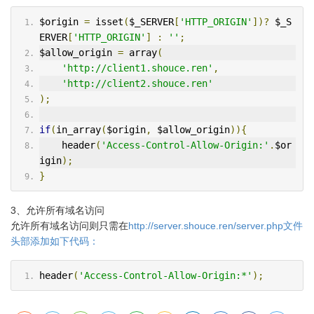
$origin 
=
 isset
(
$_SERVER
[
'HTTP_ORIGIN'
])?
 $_S
ERVER
[
'HTTP_ORIGIN'
]
:
''
;
$allow_origin 
=
 array
(
'http://client1.shouce.ren'
,
'http://client2.shouce.ren'
);
if
(
in_array
(
$origin
,
 $allow_origin
)){
    header
(
'Access-Control-Allow-Origin:'
.
$or
igin
);
}
3、允许所有域名访问
允许所有域名访问则只需在
http://server.shouce.ren/server.php文件
头部添加如下代码：
header
(
'Access-Control-Allow-Origin:*'
);